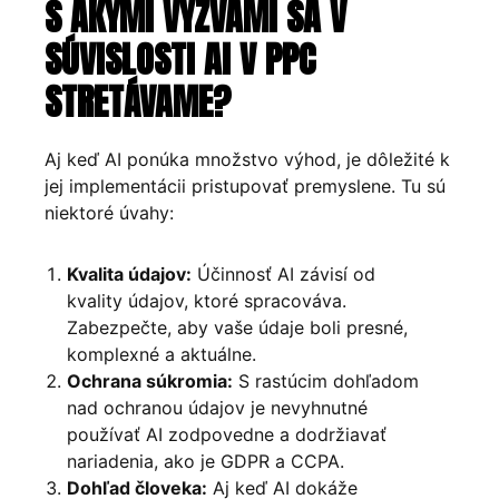
S AKÝMI VÝZVAMI SA V
SÚVISLOSTI AI V PPC
STRETÁVAME?
Aj keď AI ponúka množstvo výhod, je dôležité k
jej implementácii pristupovať premyslene. Tu sú
niektoré úvahy:
Kvalita údajov:
Účinnosť AI závisí od
kvality údajov, ktoré spracováva.
Zabezpečte, aby vaše údaje boli presné,
komplexné a aktuálne.
Ochrana súkromia:
S rastúcim dohľadom
nad ochranou údajov je nevyhnutné
používať AI zodpovedne a dodržiavať
nariadenia, ako je GDPR a CCPA.
Dohľad človeka:
Aj keď AI dokáže