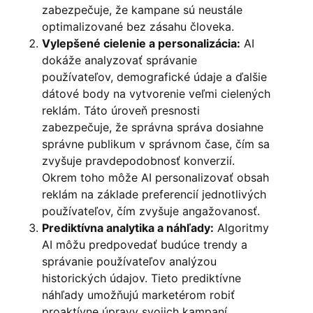
zabezpečuje, že kampane sú neustále
optimalizované bez zásahu človeka.
Vylepšené cielenie a personalizácia:
AI
dokáže analyzovať správanie
používateľov, demografické údaje a ďalšie
dátové body na vytvorenie veľmi cielených
reklám. Táto úroveň presnosti
zabezpečuje, že správna správa dosiahne
správne publikum v správnom čase, čím sa
zvyšuje pravdepodobnosť konverzií.
Okrem toho môže AI personalizovať obsah
reklám na základe preferencií jednotlivých
používateľov, čím zvyšuje angažovanosť.
Prediktívna analytika a náhľady:
Algoritmy
AI môžu predpovedať budúce trendy a
správanie používateľov analýzou
historických údajov. Tieto prediktívne
náhľady umožňujú marketérom robiť
proaktívne úpravy svojich kampaní,