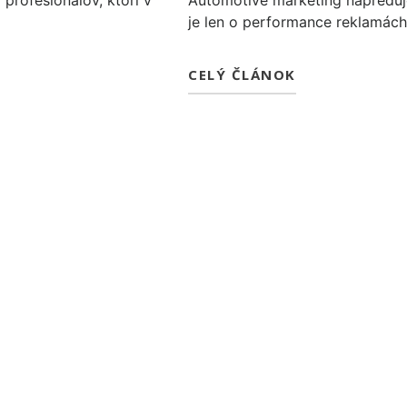
 profesionálov, ktorí v
Automotive marketing napreduje
je len o performance reklamách
CELÝ ČLÁNOK