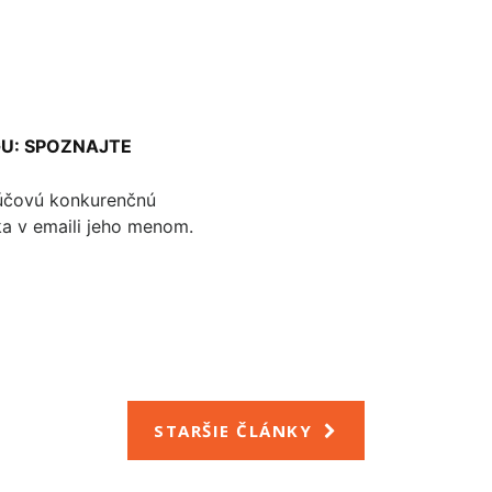
U: SPOZNAJTE
ľúčovú konkurenčnú
ka v emaili jeho menom.
STARŠIE ČLÁNKY