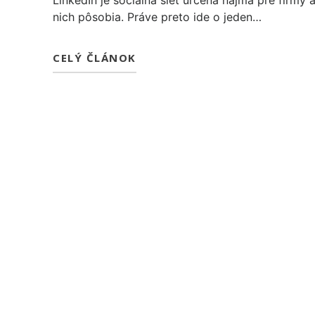
LinkedIn je sociálna sieť určená najmä pre firmy a
nich pôsobia. Práve preto ide o jeden…
CELÝ ČLÁNOK