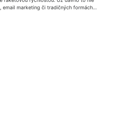
 raketovou rýchlosťou. Už dávno to nie
, email marketing či tradičných formách…