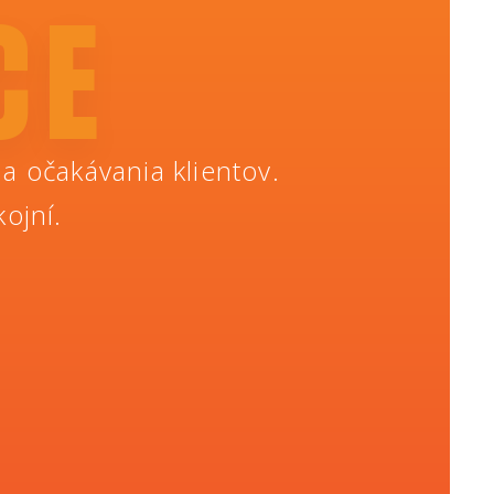
CE
 a očakávania klientov.
ojní.