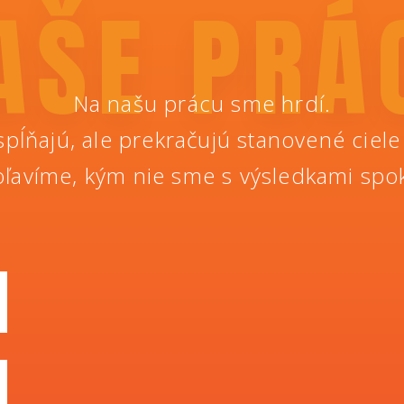
AŠE PRÁ
Na našu prácu sme hrdí.
pĺňajú, ale prekračujú stanovené ciele
ľavíme, kým nie sme s výsledkami spok