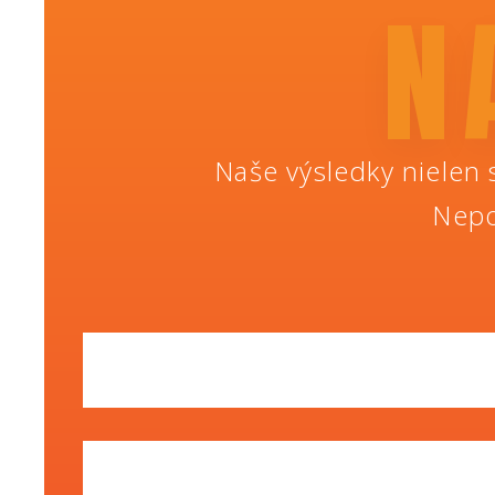
N
Naše výsledky nielen s
Nepo