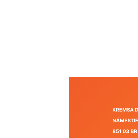
KREMSA DI
NÁMESTIE
851 03 B