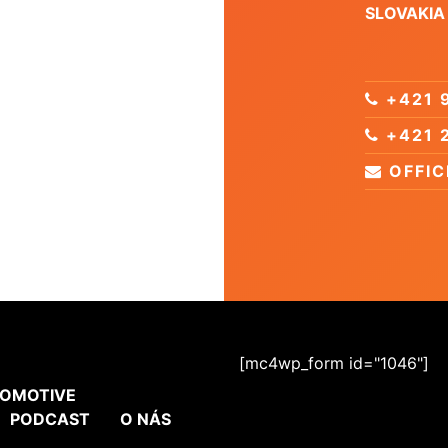
SLOVAKIA
+421 9
+421 2
OFFI
[mc4wp_form id="1046"]
OMOTIVE
PODCAST
O NÁS