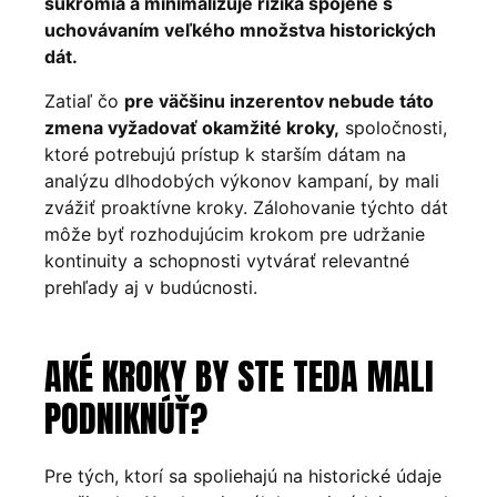
súkromia a minimalizuje riziká spojené s
uchovávaním veľkého množstva historických
dát.
Zatiaľ čo
pre väčšinu inzerentov nebude táto
zmena vyžadovať okamžité kroky,
spoločnosti,
ktoré potrebujú prístup k starším dátam na
analýzu dlhodobých výkonov kampaní, by mali
zvážiť proaktívne kroky. Zálohovanie týchto dát
môže byť rozhodujúcim krokom pre udržanie
kontinuity a schopnosti vytvárať relevantné
prehľady aj v budúcnosti.
AKÉ KROKY BY STE TEDA MALI
PODNIKNÚŤ?
Pre tých, ktorí sa spoliehajú na historické údaje