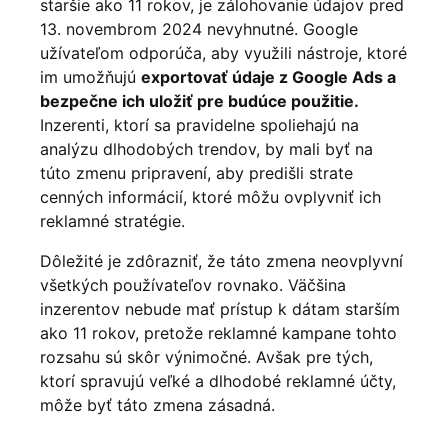
staršie ako 11 rokov, je zálohovanie údajov pred
13. novembrom 2024 nevyhnutné. Google
užívateľom odporúča, aby využili nástroje, ktoré
im umožňujú
exportovať údaje z Google Ads a
bezpečne ich uložiť pre budúce použitie.
Inzerenti, ktorí sa pravidelne spoliehajú na
analýzu dlhodobých trendov, by mali byť na
túto zmenu pripravení, aby predišli strate
cenných informácií, ktoré môžu ovplyvniť ich
reklamné stratégie.
Dôležité je zdôrazniť, že táto zmena neovplyvní
všetkých používateľov rovnako. Väčšina
inzerentov nebude mať prístup k dátam starším
ako 11 rokov, pretože reklamné kampane tohto
rozsahu sú skôr výnimočné. Avšak pre tých,
ktorí spravujú veľké a dlhodobé reklamné účty,
môže byť táto zmena zásadná.