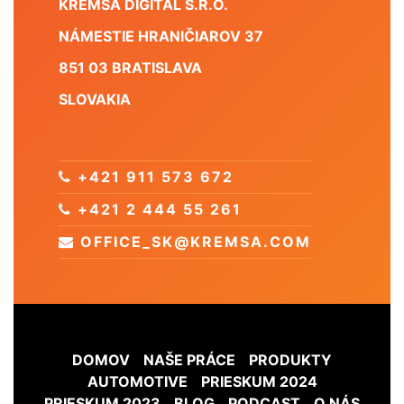
KREMSA DIGITAL S.R.O.
NÁMESTIE HRANIČIAROV 37
851 03 BRATISLAVA
SLOVAKIA
+421 911 573 672
+421 2 444 55 261
OFFICE_SK@KREMSA.COM
DOMOV
NAŠE PRÁCE
PRODUKTY
AUTOMOTIVE
PRIESKUM 2024
PRIESKUM 2023
BLOG
PODCAST
O NÁS