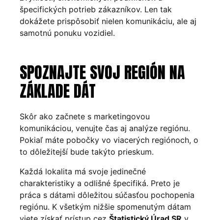
špecifických potrieb zákazníkov. Len tak
dokážete prispôsobiť nielen komunikáciu, ale aj
samotnú ponuku vozidiel.
SPOZNAJTE SVOJ REGIÓN NA
ZÁKLADE DÁT
Skôr ako začnete s marketingovou
komunikáciou, venujte čas aj analýze regiónu.
Pokiaľ máte pobočky vo viacerých regiónoch, o
to dôležitejší bude takýto prieskum.
Každá lokalita má svoje jedinečné
charakteristiky a odlišné špecifiká. Preto je
práca s dátami dôležitou súčasťou pochopenia
regiónu. K všetkým nižšie spomenutým dátam
viete získať prístup cez
Štatistický Úrad SR
v