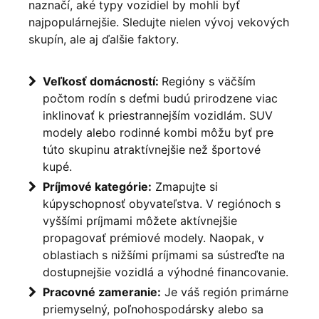
naznačí, aké typy vozidiel by mohli byť
najpopulárnejšie. Sledujte nielen vývoj vekových
skupín, ale aj ďalšie faktory.
Veľkosť domácností:
Regióny s väčším
počtom rodín s deťmi budú prirodzene viac
inklinovať k priestrannejším vozidlám. SUV
modely alebo rodinné kombi môžu byť pre
túto skupinu atraktívnejšie než športové
kupé.
Príjmové kategórie:
Zmapujte si
kúpyschopnosť obyvateľstva. V regiónoch s
vyššími príjmami môžete aktívnejšie
propagovať prémiové modely. Naopak, v
oblastiach s nižšími príjmami sa sústreďte na
dostupnejšie vozidlá a výhodné financovanie.
Pracovné zameranie:
Je váš región primárne
priemyselný, poľnohospodársky alebo sa