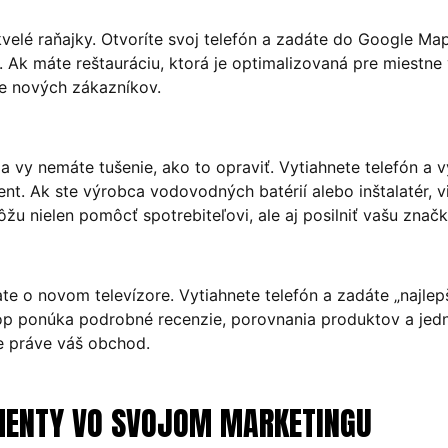
elé raňajky. Otvoríte svoj telefón a zadáte do Google Maps 
. Ak máte reštauráciu, ktorá je optimalizovaná pre miestne
te nových zákazníkov.
a vy nemáte tušenie, ako to opraviť. Vytiahnete telefón a v
ent. Ak ste výrobca vodovodných batérií alebo inštalatér, 
 nielen pomôcť spotrebiteľovi, ale aj posilniť vašu značk
 o novom televízore. Vytiahnete telefón a zadáte „najlepší
op ponúka podrobné recenzie, porovnania produktov a je
ie práve váš obchod.
MENTY VO SVOJOM MARKETINGU