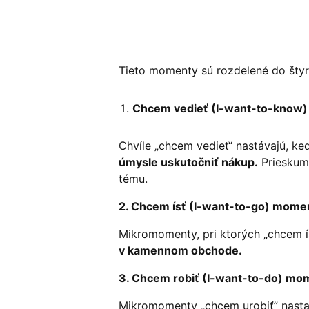
Tieto momenty sú rozdelené do štyr
Chcem vedieť (I-want-to-know
Chvíle „chcem vedieť“ nastávajú, k
úmysle uskutočniť nákup.
Prieskum 
tému.
2. Chcem ísť (I-want-to-go) mome
Mikromomenty, pri ktorých „chcem ís
v kamennom obchode.
3. Chcem robiť (I-want-to-do) mo
Mikromomenty „chcem urobiť” nasta