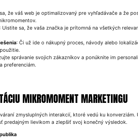
e sa, že váš web je optimalizovaný pre vyhľadávače a že po
 mikromomentov.
: Uistite sa, že vaša značka je prítomná na všetkých releva
iešenia
: Či už ide o nákupný proces, návody alebo lokalizác
použitie.
zujte správanie svojich zákazníkov a ponúknite im personal
a preferenciám.
NTÁCIU MIKROMOMENT MARKETINGU
áraní zmysluplných interakcií, ktoré vedú ku konverziám.
ť predajným lievikom a zlepšiť svoj konečný výsledok.
publika