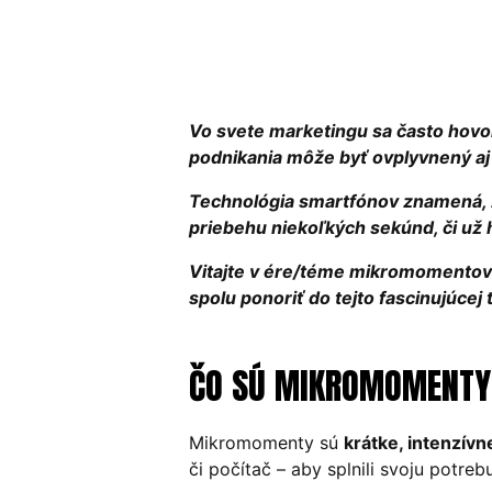
Vo svete marketingu sa často hovor
podnikania môže byť ovplyvnený aj
Technológia smartfónov znamená, ž
priebehu niekoľkých sekúnd, či už 
Vitajte v ére/téme mikromomentov 
spolu ponoriť do tejto fascinujúcej
ČO SÚ MIKROMOMENTY
Mikromomenty sú
krátke, intenzív
či počítač – aby splnili svoju potre