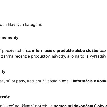
och hlavných kategórií:
) momenty
eď používateľ chce
informácie o produkte alebo službe
bez 
zahŕňa recenzie produktov, návody, ako na to, a vyhľadáv
nty
ť“, sú prípady, keď používatelia hľadajú
informácie o konk
menty
nú, keď používateľ potrebuje
pomoc pri dokončení úlohy al