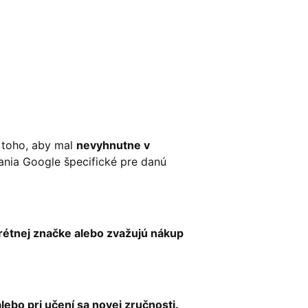
toho, aby mal
nevyhnutne v
ania Google špecifické pre danú
rétnej značke alebo zvažujú nákup
ebo pri učení sa novej zručnosti.