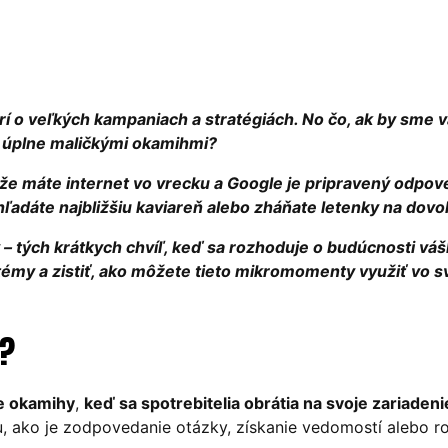
í o veľkých kampaniach a stratégiách. No čo, ak by sme 
 úplne maličkými okamihmi?
e máte internet vo vrecku a Google je pripravený odpov
hľadáte najbližšiu kaviareň alebo zháňate letenky na dovo
– tých krátkych chvíľ, keď sa rozhoduje o budúcnosti váš
 témy a zistiť, ako môžete tieto mikromomenty využiť vo s
?
ne okamihy
,
keď sa spotrebitelia obrátia na svoje zariadeni
bu, ako je zodpovedanie otázky, získanie vedomostí alebo r