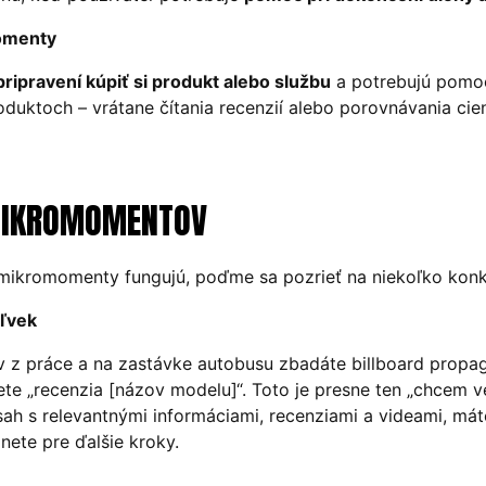
momenty
pripravení kúpiť si produkt alebo službu
a potrebujú pomoc.
duktoch – vrátane čítania recenzií alebo porovnávania cien 
 MIKROMOMENTOV
o mikromomenty fungujú, poďme sa pozrieť na niekoľko konk
ľvek
ov z práce a na zastávke autobusu zbadáte billboard propa
ete „recenzia [názov modelu]“. Toto je presne ten „chcem
ah s relevantnými informáciami, recenziami a videami, mát
ete pre ďalšie kroky.