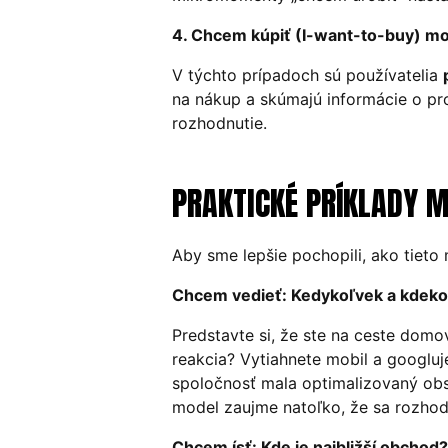
4. Chcem kúpiť (I-want-to-buy) 
V týchto prípadoch sú používatelia
na nákup a skúmajú informácie o pro
rozhodnutie.
PRAKTICKÉ PRÍKLADY
Aby sme lepšie pochopili, ako tiet
Chcem vedieť: Kedykoľvek a kdeko
Predstavte si, že ste na ceste dom
reakcia? Vytiahnete mobil a googluj
spoločnosť mala optimalizovaný obs
model zaujme natoľko, že sa rozhodn
Chcem ísť: Kde je najbližší obchod?