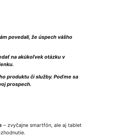
vám povedali, že úspech vášho
edať na akúkoľvek otázku v
lenku.
ho produktu či služby. Poďme sa
voj prospech.
e
– zvyčajne smartfón, ale aj tablet
ozhodnutie.