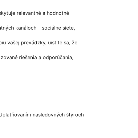
skytuje relevantné a hodnotné
ntných kanáloch – sociálne siete,
iu vašej prevádzky, uistite sa, že
izované riešenia a odporúčania,
 Uplatňovaním nasledovných štyroch