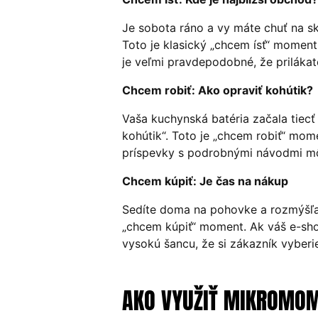
Je sobota ráno a vy máte chuť na skv
Toto je klasický „chcem ísť“ moment
je veľmi pravdepodobné, že priláka
Chcem robiť: Ako opraviť kohútik?
Vaša kuchynská batéria začala tiecť 
kohútik“. Toto je „chcem robiť“ mom
príspevky s podrobnými návodmi môžu
Chcem kúpiť: Je čas na nákup
Sedíte doma na pohovke a rozmýšľate
„chcem kúpiť“ moment. Ak váš e-sh
vysokú šancu, že si zákazník vyber
AKO VYUŽIŤ MIKROMO