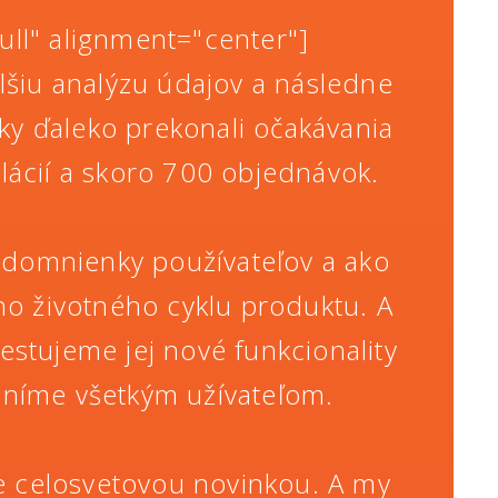
ll" alignment="center"]
alšiu analýzu údajov a následne
y ďaleko prekonali očakávania
lácií a skoro 700 objednávok.
né domnienky používateľov a ako
ého životného cyklu produktu. A
estujeme jej nové funkcionality
upníme všetkým užívateľom.
e celosvetovou novinkou. A my