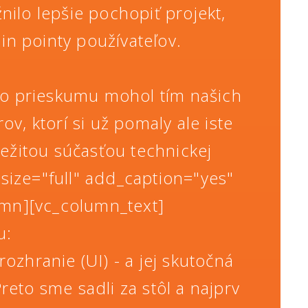
ilo lepšie pochopiť projekt,
ain pointy používateľov.
ho prieskumu mohol tím našich
v, ktorí si už pomaly ale iste
ôležitou súčasťou technickej
size="full" add_caption="yes"
umn][vc_column_text]
u:
rozhranie (UI) - a jej skutočná
reto sme sadli za stôl a najprv