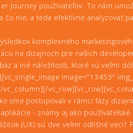
r Journey používateľov. To nám umožn
a čo nie, a teda efektívne analyzovať p
e výsledkov komplexného marketingové
ácu na dizajnoch pre našich developero
báz a iné náležitosti, ktoré sú veľmi d
t][vc_single_image image="13453" img_
[/vc_column][/vc_row][vc_row][vc_col
ko sme postupovali v rámci fázy dizajn
aplikácie - známy aj ako používateľské 
ážitok (UX) sú dve veľmi odlišné veci? P