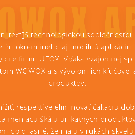
OWOX A
n_text]S technologickou spoločnosťo
e ňu okrem iného aj mobilnú aplikáciu.
ky pre firmu UFOX. Vďaka vzájomnej sp
ktom WOWOX a s vývojom ich kľúčovej ap
produktov.
nížiť, respektíve eliminovať čakaciu d
sa meniacu škálu unikátnych produktov
om bolo jasné, že majú v rukách skvel