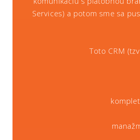
komunikáciu s platobnou brán
Services) a potom sme sa pust
Toto CRM (tzv
komplet
manažme