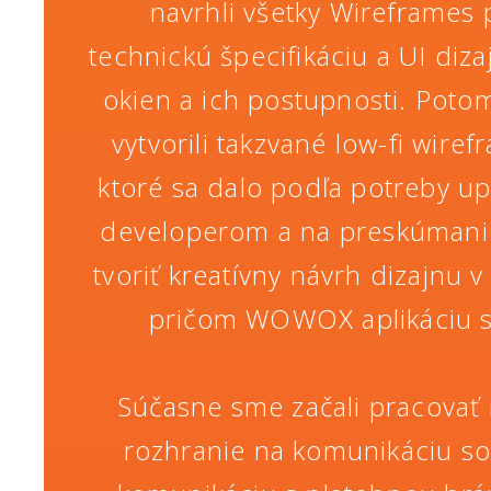
navrhli všetky Wireframes
technickú špecifikáciu a UI diz
okien a ich postupnosti. Potom
vytvorili takzvané low-fi wire
ktoré sa dalo podľa potreby up
developerom a na preskúmanie 
tvoriť kreatívny návrh dizajnu 
pričom WOWOX aplikáciu sme
Súčasne sme začali pracovať 
rozhranie na komunikáciu so