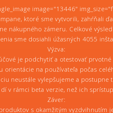
ingle_image image="13446" img_size="fu
mpane, ktoré sme vytvorili, zahŕňali ď
ne nákupného zámeru. Celkové výsledk
enia sme dosiahli úžasných 4055 inšta
Výzva:
kľúčové je podchytiť a otestovať prvot
u orientácie na používateľa počas cel
áciu neustále vylepšujeme a postupne t
dí v rámci beta verzie, než ich spríst
Záver:
produktov s okamžitým vyzdvihnutím j