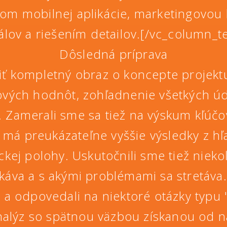
ojom mobilnej aplikácie, marketingov
ov a riešením detailov.[/vc_column_t
Dôsledná príprava
riť kompletný obraz o koncepte projekt
ových hodnôt, zohľadnenie všetkých ú
. Zamerali sme sa tiež na výskum kľúčo
má preukázateľne vyššie výsledky z hľad
ckej polohy. Uskutočnili sme tiež nieko
akáva a s akými problémami sa stretáva
a odpovedali na niektoré otázky typu 
nalýz so spätnou väzbou získanou od n