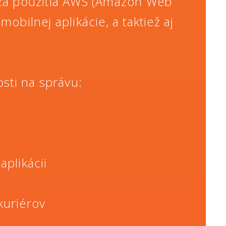
e za použitia AWS (Amazon Web
bilnej aplikácie, a taktiež aj
sti na správu:
plikácii
kuriérov