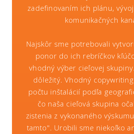
zadefinovaním ich plánu, výv
komunikačných kanál
Najskôr sme potrebovali vytvo
ponor do ich rebríčkov kľúč
vhodný výber cieľovej skupiny
dôležitý. Vhodný copywriting 
počtu inštalácií podľa geografi
čo naša cieľová skupina oč
zistenia z vykonaného výskumu 
tamto". Urobili sme niekoľko a