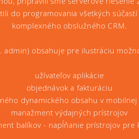
ou, pripravili sme serverové riešeni
ili do programovania všetkých súčastí mo
komplexného obslužného CRM.
. admin) obsahuje pre ilustráciu možno
užívateľov aplikácie
objednávok a fakturáciu
ného dynamického obsahu v mobilnej a
manažment výdajných prístrojov
nt balíkov - napĺňanie prístrojov pre 