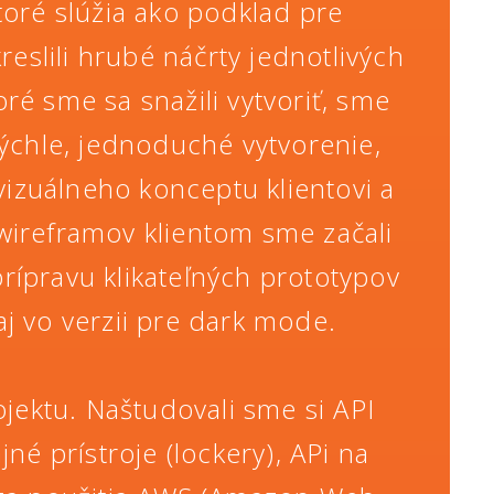
oré slúžia ako podklad pre
eslili hrubé náčrty jednotlivých
ré sme sa snažili vytvoriť, sme
 rýchle, jednoduché vytvorenie,
vizuálneho konceptu klientovi a
wireframov klientom sme začali
prípravu klikateľných prototypov
aj vo verzii pre dark mode.
jektu. Naštudovali sme si API
 prístroje (lockery), APi na