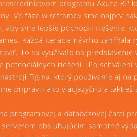
 prostredníctvom programu Axure RP kt
ajny. Vo fáze wireframov sme najprv nakr
, aby sme lepšie pochopili riešenie, kto
frames. Každá iterácia návrhu zahŕňala
raviť. To sa využívalo na predstavenie 
potenciálnych riešení. Po schválení 
v nástroji Figma, ktorý používame aj na 
 pripravili ako viacjazyčnú a taktiež 
na programovej a databázovej časti pro
 serverom obsluhujúcim samotné výdajné