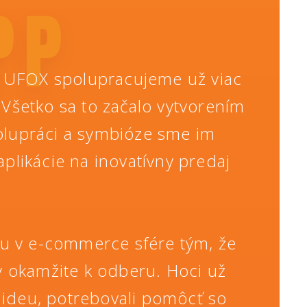
PP
u UFOX spolupracujeme už viac
 Všetko sa to začalo vytvorením
olupráci a symbióze sme im
likácie na inovatívny predaj
obu v e-commerce sfére tým, že
 okamžite k odberu. Hoci už
ú ideu, potrebovali pomôcť so