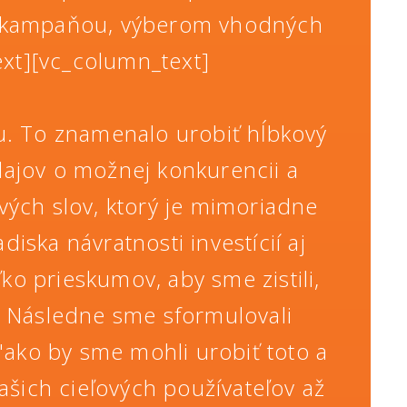
ou kampaňou, výberom vhodných
ext][vc_column_text]
u. To znamenalo urobiť hĺbkový
dajov o možnej konkurencii a
vých slov, ktorý je mimoriadne
iska návratnosti investícií aj
ľko prieskumov, aby sme zistili,
. Následne sme sformulovali
"ako by sme mohli urobiť toto a
ašich cieľových používateľov až