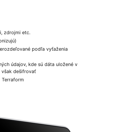
, zdrojmi etc.
onizujú)
rerozdeľované podľa vyťaženia
ých údajov, kde sú dáta uložené v
e však dešifrovať
a Terraform