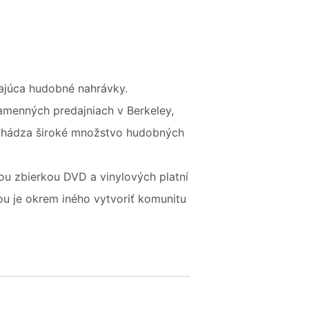
ajúca hudobné nahrávky.
amenných predajniach v Berkeley,
nachádza široké množstvo hudobných
šou zbierkou DVD a vinylových platní
ou je okrem iného vytvoriť komunitu