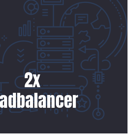
2x
oadbalancer