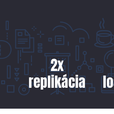
2
x
replikácia
l