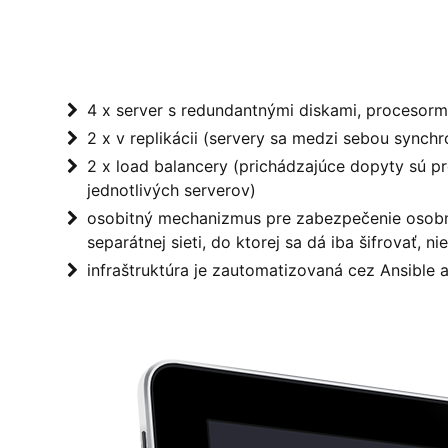
4 x server s redundantnými diskami, procesormi
2 x v replikácii (servery sa medzi sebou synchr
2 x load balancery (prichádzajúce dopyty sú p
jednotlivých serverov)
osobitný mechanizmus pre zabezpečenie osobn
separátnej sieti, do ktorej sa dá iba šifrovať, ni
infraštruktúra je zautomatizovaná cez Ansible 