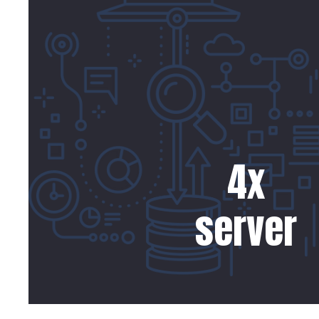
4
x
server